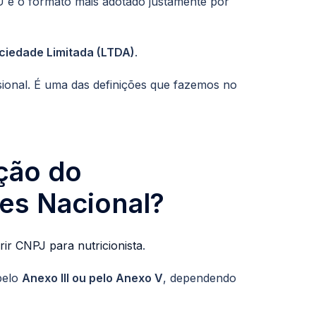
U é o formato mais adotado justamente por
ciedade Limitada (LTDA)
.
ssional. É uma das definições que fazemos no
ção do
les Nacional?
rir CNPJ para nutricionista
.
 pelo
Anexo III ou pelo Anexo V
, dependendo