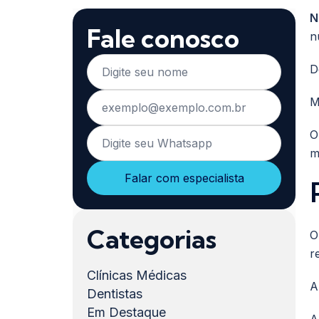
N
Fale conosco
n
D
M
m
Categorias
O
r
Clínicas Médicas
A
Dentistas
Em Destaque