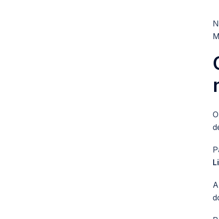
N
M
O
d
P
L
A
d