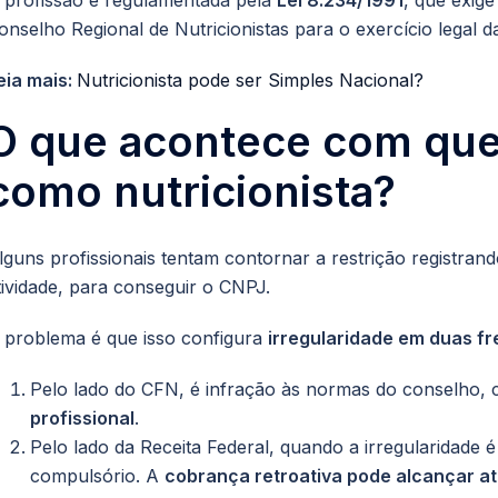
 profissão é regulamentada pela
Lei 8.234/1991
, que exige
onselho Regional de Nutricionistas para o exercício legal da
eia mais:
Nutricionista pode ser Simples Nacional?
O que acontece com que
como nutricionista?
lguns profissionais tentam contornar a restrição registr
tividade, para conseguir o CNPJ.
 problema é que isso configura
irregularidade em duas f
Pelo lado do CFN, é infração às normas do conselho,
profissional
.
Pelo lado da Receita Federal, quando a irregularidade 
compulsório. A
cobrança retroativa pode alcançar at