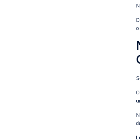
N
D
o
S
O
u
N
d
L