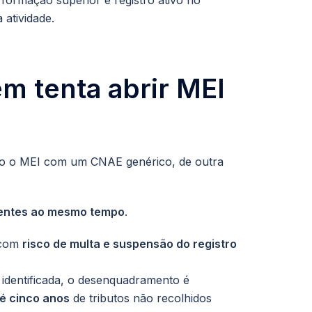
 formação superior e registro ativo no
 atividade.
m tenta abrir MEI
ando o MEI com um CNAE genérico, de outra
rentes ao mesmo tempo
.
 com
risco de multa e suspensão do registro
é identificada, o desenquadramento é
é cinco anos
de tributos não recolhidos