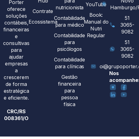
Hub
para
Novo
Porter
YouTube
nutricionista
Hamburgo/
oferece
Contrate
Book:
soluções
Contabilidade
51
Ecossistema
Manual do
contábeis,
para médico
3065-
Nutri
financeiras
9082
Contabilidade
Regular
e
para
51
consultivas
psicólogos
3065-
para
9082
ajudar
Contabilidade
empresas
para clínicas
oi@grupoporter
a
Nos
Gestão
crescerem
acompanhe
financeira
de forma
para
estratégica
pessoa
e eficiente.
física
CRC/RS
008361/O