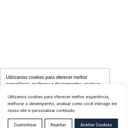
Utilizamos cookies para oferecer melhor
experiência, melhorar o desempenho, analisar
como você interage em nosso site e
Utilizamos cookies para oferecer melhor experiência,
personalizar conteúdo. Ao utilizar este site, você
melhorar o desempenho, analisar como você interage em
concorda com o uso de cookies.
nosso site e personalizar conteúdo.
Ok, entendi!
Customizar
Rejeitar
Aceitar Cookies