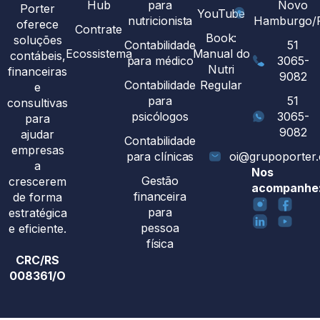
Hub
para
Novo
Porter
YouTube
nutricionista
Hamburgo/
oferece
Contrate
Book:
soluções
Contabilidade
51
Ecossistema
Manual do
contábeis,
para médico
3065-
Nutri
financeiras
9082
Contabilidade
Regular
e
para
51
consultivas
psicólogos
3065-
para
9082
ajudar
Contabilidade
empresas
para clínicas
oi@grupoporter
a
Nos
Gestão
crescerem
acompanhe
financeira
de forma
para
estratégica
pessoa
e eficiente.
física
CRC/RS
008361/O